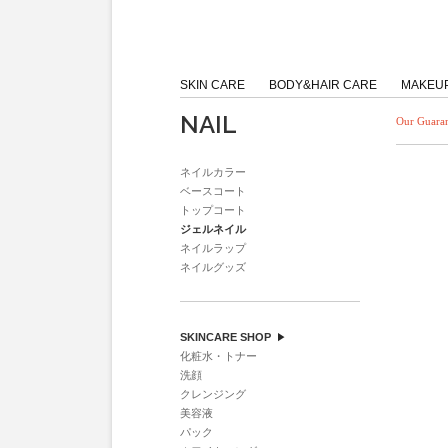
SKIN CARE
BODY&HAIR CARE
MAKEU
NAIL
Our G
ネイルカラー
ベースコート
トップコート
ジェルネイル
ネイルラップ
ネイルグッズ
SKINCARE SHOP
化粧水・トナー
洗顔
クレンジング
美容液
パック