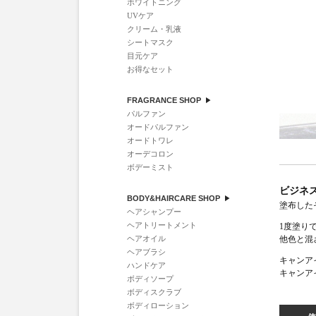
ホワイトニング
UVケア
クリーム・乳液
シートマスク
目元ケア
お得なセット
FRAGRANCE SHOP
パルファン
オードパルファン
オードトワレ
オーデコロン
ボデーミスト
ビジネ
BODY&HAIRCARE SHOP
塗布した
ヘアシャンプー
ヘアトリートメント
1度塗り
ヘアオイル
他色と混
ヘアブラシ
キャンア
ハンドケア
キャンア
ボディソープ
ボディスクラブ
ボディローション