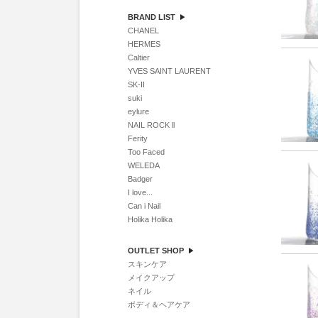
BRAND LIST
CHANEL
HERMES
Caltier
YVES SAINT LAURENT
SK-II
suki
eylure
NAIL ROCK ll
Ferity
Too Faced
WELEDA
Badger
I love...
Can i Nail
Holika Holika
OUTLET SHOP
スキンケア
メイクアップ
ネイル
ボディ＆ヘアケア